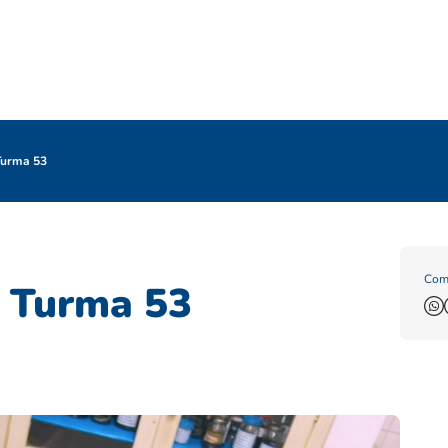
Turma 53
Comp
– Turma 53