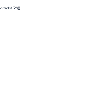
dizado! 💡👏