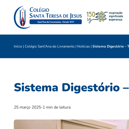
Início
|
Colégio Sant’Ana do Livramento
|
Notícias
|
Sistema Digestório – 
Sistema Digestório 
25 março 2025
-
1 min de leitura