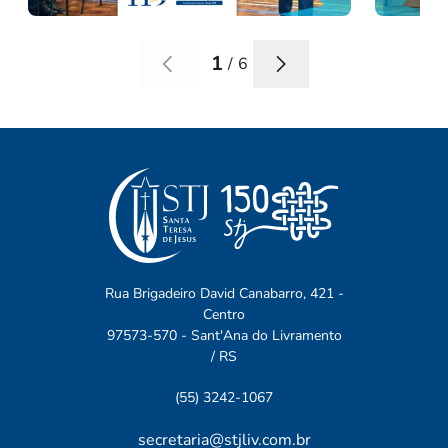
1
/
6
Rua Brigadeiro David Canabarro, 421 -
Centro
97573-570 - Sant'Ana do Livramento
/ RS
(55) 3242-1067
secretaria@stjliv.com.br