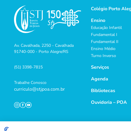
Colégio Porto Ale
Ensino
Educação Infantil
Fundamental I
Fundamental II
Av. Cavalhada, 2250 - Cavalhada
Ensino Médio
91740-000 - Porto Alegre/RS
Turno Inverso
Serviços
(51) 3398-7815
Agenda
Trabalhe Conosco
curriculo@stjpoa.com.br
Bibliotecas
Ouvidoria – POA