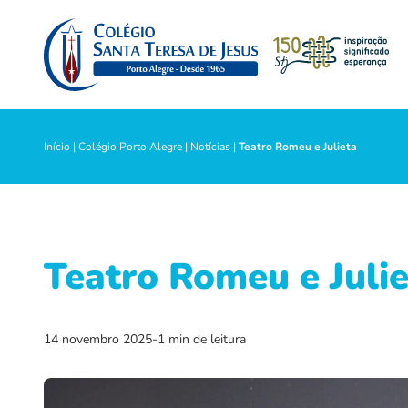
Início
|
Colégio Porto Alegre
|
Notícias
|
Teatro Romeu e Julieta
Teatro Romeu e Juli
14 novembro 2025
-
1 min de leitura