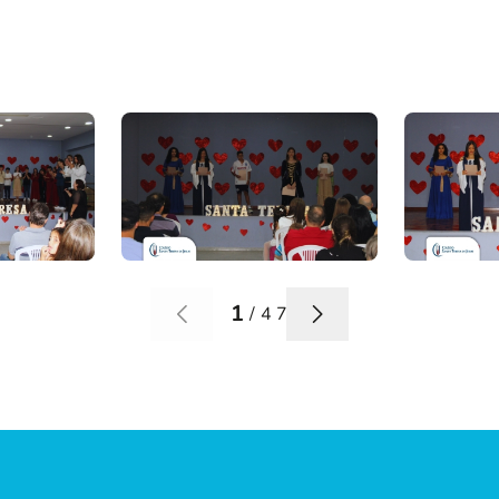
1
/
47