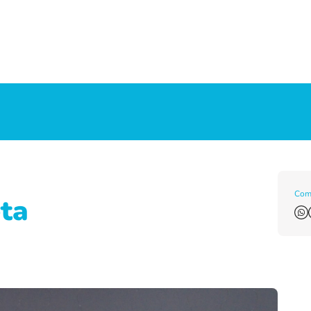
Comp
eta