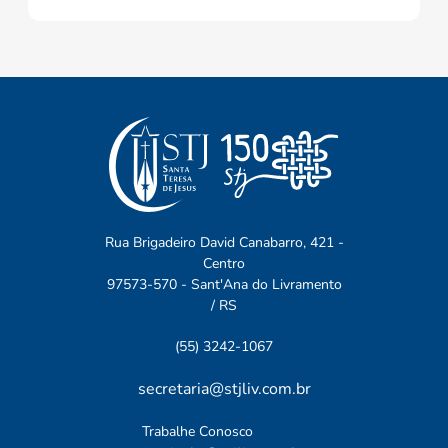
EDITAL_01_2026_Finalizado_assinado
(PDF - 819.48 kB)
FICHA SOCIECONÔMICA
VERSÃO final 2026
(PDF - 280.38 kB)
Rua Brigadeiro David Canabarro, 421 -
Centro
97573-570 - Sant'Ana do Livramento
/ RS
(55) 3242-1067
secretaria@stjliv.com.br
Trabalhe Conosco