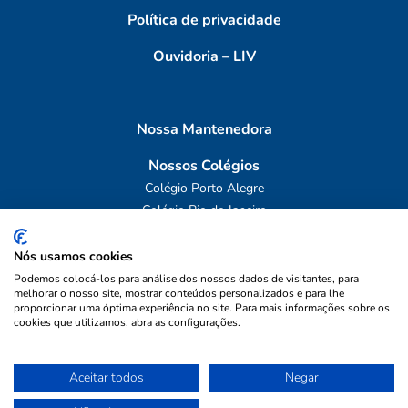
Política de privacidade
Ouvidoria – LIV
Nossa Mantenedora
Nossos Colégios
Colégio Porto Alegre
Colégio Rio de Janeiro
Obras Sociais
Nós usamos cookies
Podemos colocá-los para análise dos nossos dados de visitantes, para
melhorar o nosso site, mostrar conteúdos personalizados e para lhe
proporcionar uma óptima experiência no site. Para mais informações sobre os
cookies que utilizamos, abra as configurações.
ASSOCIAÇÃO DE ENSINO E
Direitos reservados ©
ASSISTÊNCIA SOCIAL SANTA
2024 Colégio Santa
Aceitar todos
Negar
AGENDE SUA VISITA
TERESA DE JESUS
Teresa de Jesus
CNPJ - 92.880.962/0003-62