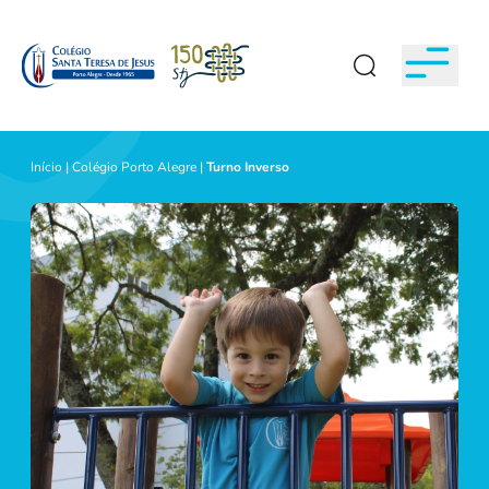
Início
|
Colégio Porto Alegre
|
Turno Inverso